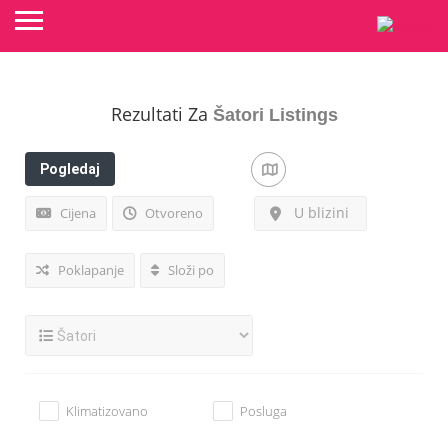
Rezultati Za
Šatori
Listings
Pogledaj
filtere
U blizini
Cijena
Otvoreno
Poklapanje
Složi po
Klimatizovano
Posluga