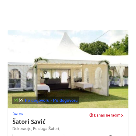
$$
$$
Po dogovoru - Po dogovoru
ŠATORI
Danas ne radimo!
Šatori Savić
Dekoracije,
Posluga
Šatori,