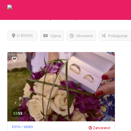
Rezultati Za
Fotogeaf
Listings
U blizini
Cijena
Otvoreno
Poklapanje
$$
$$
FOTO / VIDEO
Zatvoreno!