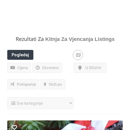
Rezultati Za
Kitnja Za Vjencanja
Listings
Pogledaj
filtere
U blizini
Cijena
Otvoreno
Poklapanje
Složi po