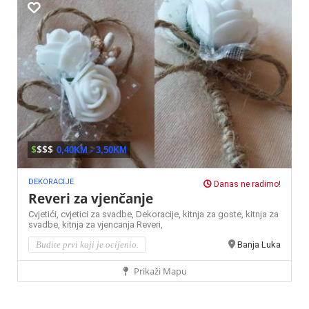
$
$$$
0,40KM - 3,50KM
DEKORACIJE
Danas ne radimo!
Reveri za vjenčanje
Cvjetići,
cvjetici za svadbe,
Dekoracije,
kitnja za goste,
kitnja za
svadbe,
kitnja za vjencanja
Reveri,
Budite prvi koji je ocijenio.
Banja Luka
Prikaži Mapu