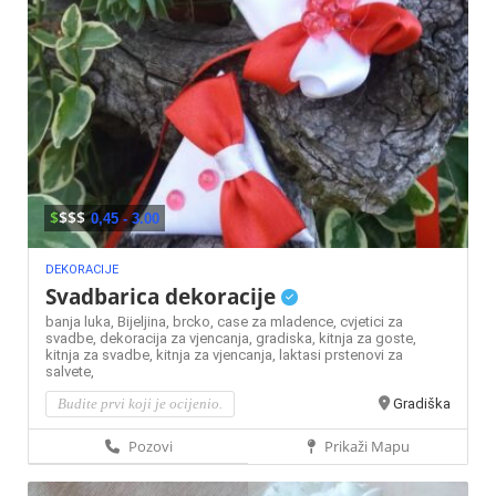
$
$$$
0,45 - 3.00
DEKORACIJE
Svadbarica dekoracije
banja luka,
Bijeljina,
brcko,
case za mladence,
cvjetici za
svadbe,
dekoracija za vjencanja,
gradiska,
kitnja za goste,
kitnja za svadbe,
kitnja za vjencanja,
laktasi
prstenovi za
salvete,
Budite prvi koji je ocijenio.
Gradiška
Pozovi
Prikaži Mapu