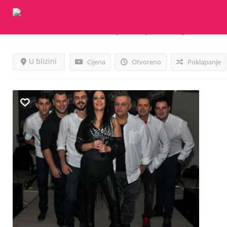
Rezultati Za
Muzika Za Vjenčanje
Listings
U blizini
Cijena
Otvoreno
Poklapanje