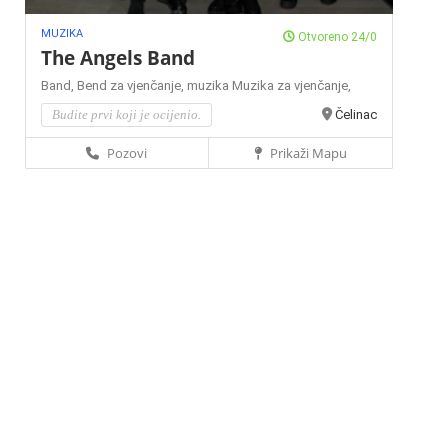
MUZIKA
Otvoreno 24/0
The Angels Band
Band,
Bend za vjenčanje,
muzika
Muzika za vjenčanje,
Budite prvi koji je ocijenio.
Čelinac
Pozovi
Prikaži Mapu