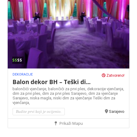
$$
$$
DEKORACIJE
Zatvoreno!
Balon dekor BH – Teški di...
balončići vjenčanje,
balončići za prvi ples,
dekoracije vjenčanja,
dim za prvi ples,
dim za prvi ples Sarajevo,
dim za vjenčanje
Sarajevo,
niska magla,
niski dim za vjenčanje
Teški dim za
vjenčanja,
Budite prvi koji je ocijenio.
Sarajevo
Prikaži Mapu