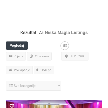
Rezultati Za
Niska Magla
Listings
Pogledaj
filtere
U blizini
Cijena
Otvoreno
Poklapanje
Složi po