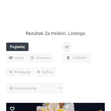
Rezultati Za
Peškiri.
Listings
Pogledaj
filtere
U blizini
Cijena
Otvoreno
Poklapanje
Složi po