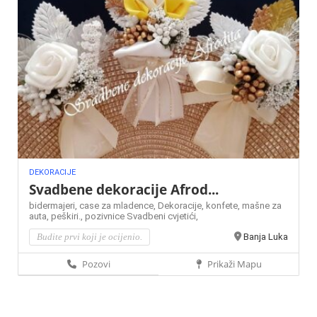
DEKORACIJE
Svadbene dekoracije Afrod...
bidermajeri,
case za mladence,
Dekoracije,
konfete,
mašne za
auta,
peškiri.,
pozivnice
Svadbeni cvjetići,
Budite prvi koji je ocijenio.
Banja Luka
Pozovi
Prikaži Mapu