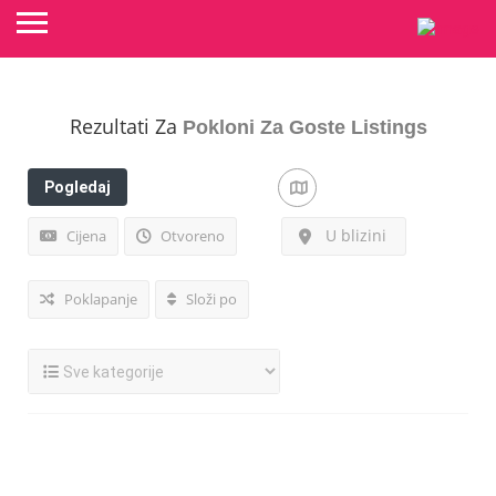
Rezultati Za
Pokloni Za Goste
Listings
Pogledaj
filtere
U blizini
Cijena
Otvoreno
Poklapanje
Složi po