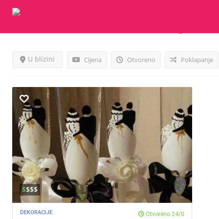
Rezultati Za
Ručno Oslikane Čaše
Listings
U blizini
Cijena
Otvoreno
Poklapanje
$
$$$
DEKORACIJE
Otvoreno 24/0