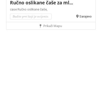
Ručno oslikane čaše za ml...
case
Ručno oslikane čaše,
Budite prvi koji je ocijenio.
Sarajevo
Prikaži Mapu