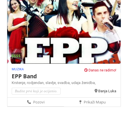
$$$$
MUZIKA
Danas ne radimo!
EPP Band
Krstenje,
rodjendan,
slavlje,
svadba,
udaja
ženidba,
Budite prvi koji je ocijenio.
Banja Luka
Pozovi
Prikaži Mapu