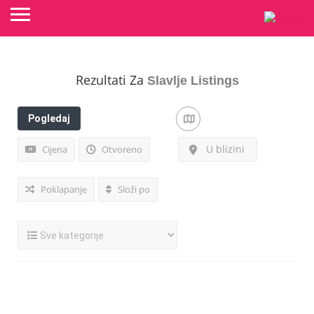
Rezultati Za
Slavlje
Listings
Pogledaj
filtere
U blizini
Cijena
Otvoreno
Poklapanje
Složi po