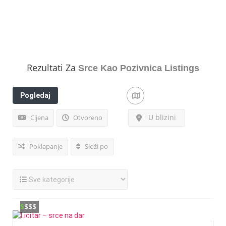
Rezultati Za
Srce Kao Pozivnica
Listings
Pogledaj
filtere
U blizini
Cijena
Otvoreno
Poklapanje
Složi po
$
$$$