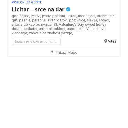
POKLONI ZA GOSTE
Licitar – srce na dar
godišnjice,
jestivi,
jestivi pokloni,
licitari,
medenjaci,
ornamental
gift,
pažnje,
personalizirani darovi,
pozivnice,
slavlja,
srcadi,
srce,
srce kao pozivnica,
St. Valentine's Day,
sweet honey
dough,
unikatni,
unikatni pokloni,
uspomena,
Valentinovo,
vjencanja,
zahvalnice
znakovi paznje,
Budite prvi koji je ocijenio.
Vitez
Prikaži Mapu