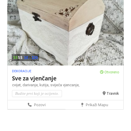
$$
$$
10 - 120
DEKORACIJE
Otvoreno
Sve za vjenčanje
cvijet,
darivanje,
kutija,
svijeća
vjencanje,
Budite prvi koji je ocijenio.
Travnik
Pozovi
Prikaži Mapu