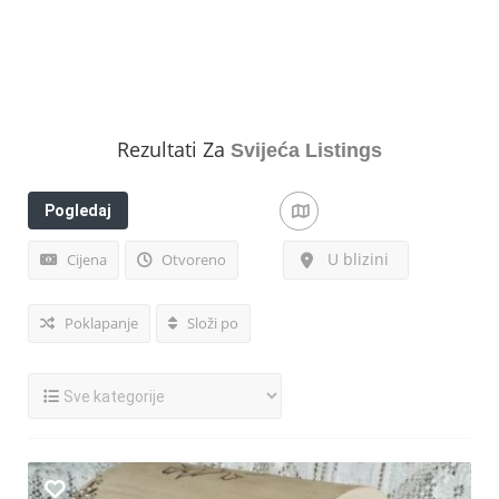
Rezultati Za
Svijeća
Listings
Pogledaj
filtere
U blizini
Cijena
Otvoreno
Poklapanje
Složi po