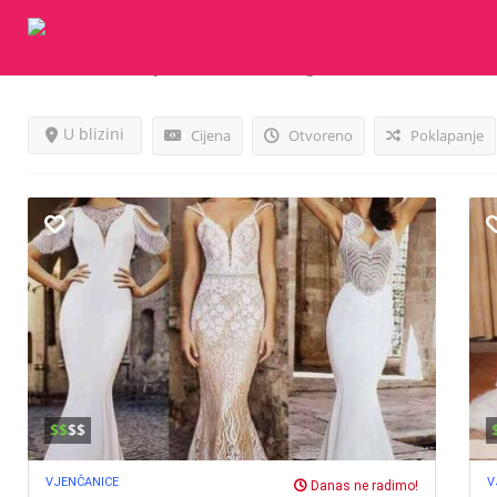
Rezultati Za
Vjencanice
Listings
U blizini
Cijena
Otvoreno
Poklapanje
$$
$$
VJENČANICE
V
Danas ne radimo!