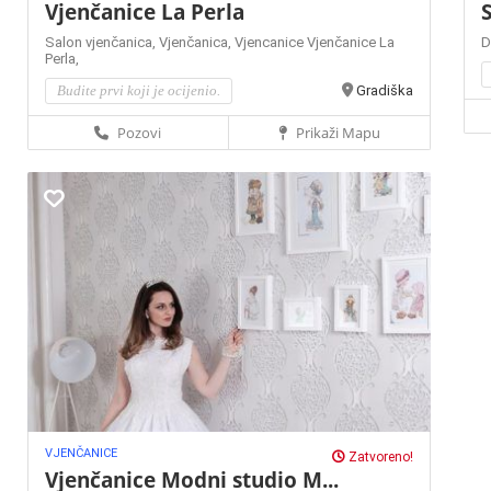
Vjenčanice La Perla
S
Salon vjenčanica,
Vjenčanica,
Vjencanice
Vjenčanice La
D
Perla,
Budite prvi koji je ocijenio.
Gradiška
Pozovi
Prikaži Mapu
VJENČANICE
Zatvoreno!
Vjenčanice Modni studio M...