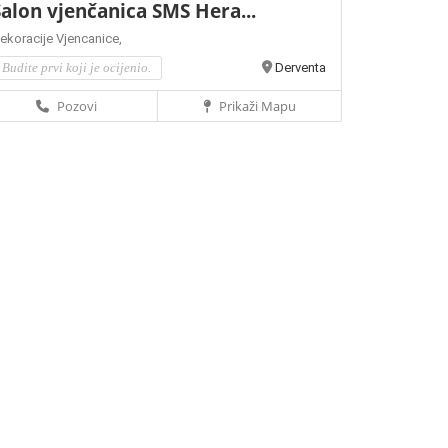
alon vjenčanica SMS Hera...
ekoracije
Vjencanice,
Budite prvi koji je ocijenio.
Derventa
Pozovi
Prikaži Mapu