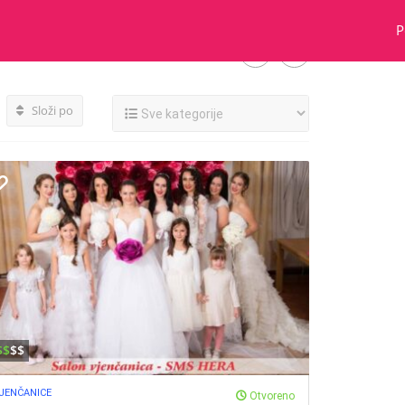
P
Složi po
$$
$$
JENČANICE
Otvoreno