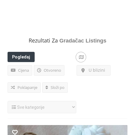
Rezultati Za
Gradačac
Listings
Pogledaj
filtere
U blizini
Cijena
Otvoreno
Poklapanje
Složi po