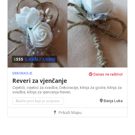
$
$$$
0,40KM - 3,50KM
DEKORACIJE
Danas ne radimo!
Reveri za vjenčanje
Cvjetići,
cvjetici za svadbe,
Dekoracije,
kitnja za goste,
kitnja za
svadbe,
kitnja za vjencanja
Reveri,
Budite prvi koji je ocijenio.
Banja Luka
Prikaži Mapu