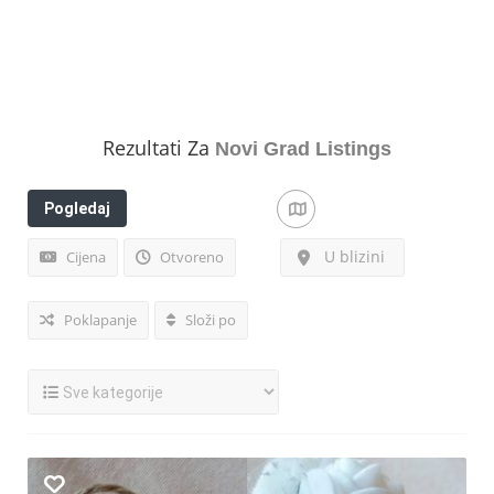
Rezultati Za
Novi Grad
Listings
Pogledaj
filtere
U blizini
Cijena
Otvoreno
Poklapanje
Složi po