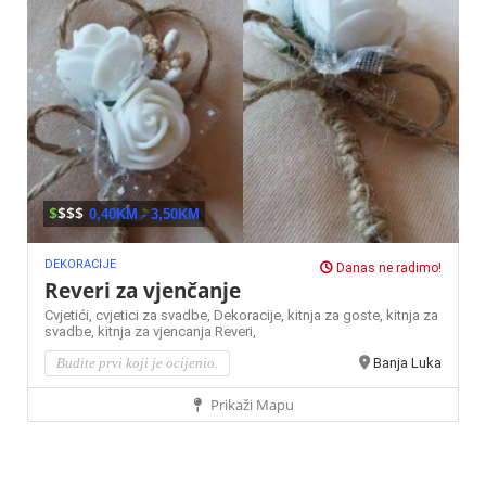
$
$$$
0,40KM - 3,50KM
DEKORACIJE
Danas ne radimo!
Reveri za vjenčanje
Cvjetići,
cvjetici za svadbe,
Dekoracije,
kitnja za goste,
kitnja za
svadbe,
kitnja za vjencanja
Reveri,
Budite prvi koji je ocijenio.
Banja Luka
Prikaži Mapu