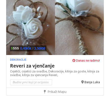
$
$$$
0,40KM - 3,50KM
DEKORACIJE
Danas ne radimo!
Reveri za vjenčanje
Cvjetići,
cvjetici za svadbe,
Dekoracije,
kitnja za goste,
kitnja za
svadbe,
kitnja za vjencanja
Reveri,
Budite prvi koji je ocijenio.
Banja Luka
Prikaži Mapu