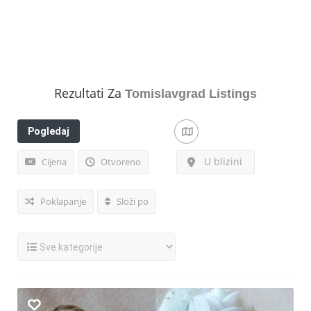
Rezultati Za
Tomislavgrad
Listings
Pogledaj
filtere
U blizini
Cijena
Otvoreno
Poklapanje
Složi po