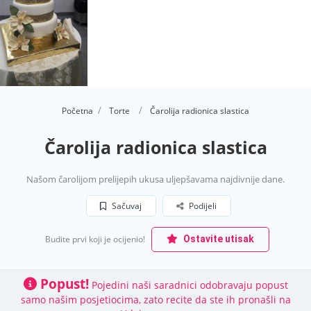
Početna
Torte
Čarolija radionica slastica
Čarolija radionica slastica
Našom čarolijom prelijepih ukusa uljepšavama najdivnije dane.
Sačuvaj
Podijeli
Budite prvi koji je ocijenio!
Ostavite utisak
Popust!
Pojedini naši saradnici odobravaju popust
samo našim posjetiocima, zato recite da ste ih pronašli na