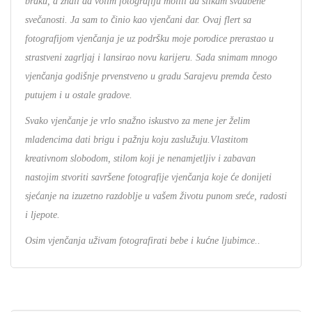
braku, a znali da volim fotografiju molili da slikam svadbene
sve
č
anosti. Ja sam to
č
inio kao vjen
č
ani dar. Ovaj flert sa
fotografijom vjen
č
anja je uz podr
š
ku moje porodice prerastao u
strastveni zagrljaj i lansirao novu karijeru. Sada snimam mnogo
vjen
č
anja godi
š
nje prvenstveno u gradu Sarajevu premda
č
esto
putujem i u ostale gradove.
Svako vjen
č
anje je vrlo sna
ž
no iskustvo za mene jer
ž
elim
mladencima dati brigu i pažnju koju zaslužuju.Vlastitom
kreativnom slobodom, stilom koji je nenamjetljiv i zabavan
nastojim stvoriti savršene fotografije vjen
č
anja koje
ć
e donijeti
sje
ć
anje na izuzetno razdoblje u va
š
em
ž
ivotu punom sre
ć
e, radosti
i ljepote.
Osim vjen
č
anja u
ž
ivam fotografirati bebe i kućne ljubimce..