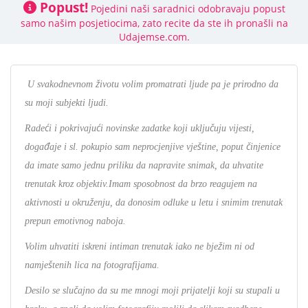
Popust!
Pojedini naši saradnici odobravaju popust
samo našim posjetiocima, zato recite da ste ih pronašli na
Udajemse.com.
U svakodnevnom životu volim promatrati ljude pa je prirodno da
su moji subjekti ljudi.
Rade
ć
i i pokrivaju
ć
i novinske zadatke koji uklju
č
uju vijesti,
doga
đ
aje i sl. pokupio sam neprocjenjive vje
š
tine, poput
č
injenice
da imate samo jednu priliku da napravite snimak, da uhvatite
trenutak kroz objektiv.Imam sposobnost da brzo reagujem na
aktivnosti u okruženju, da donosim odluke u letu i snimim trenutak
prepun emotivnog naboja.
Volim uhvatiti iskreni intiman trenutak iako ne bježim ni od
namještenih lica na fotografijama.
Desilo se slu
č
ajno da su me mnogi moji prijatelji koji su stupali u