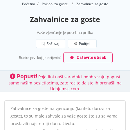
Početna
Pokloni za goste
Zahvalnice za goste
Zahvalnice za goste
Vaše vjenčanje je posebna prilika
Sačuvaj
Podijeli
Budite prvi koji je ocijenio!
Ostavite utisak
Popust!
Pojedini naši saradnici odobravaju popust
samo našim posjetiocima, zato recite da ste ih pronašli na
Udajemse.com.
Zahvalnice za goste na vjenčanju (konfeti, darovi za
goste), to su male zahvale za vaše goste što su sa Vama
proslavili najsretniji dan u životu.