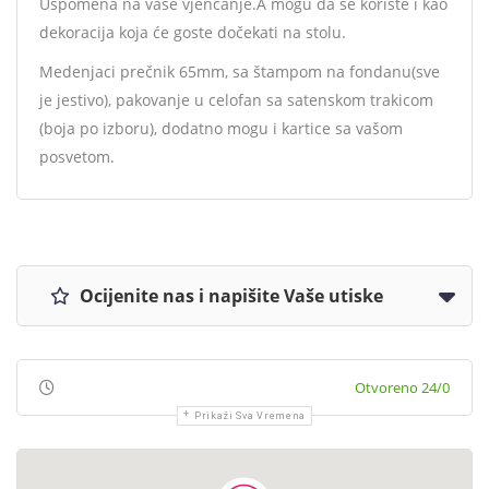
Uspomena na vaše vjenčanje.A mogu da se koriste i kao
dekoracija koja će goste dočekati na stolu.
Medenjaci prečnik 65mm, sa štampom na fondanu(sve
je jestivo), pakovanje u celofan sa satenskom trakicom
(boja po izboru), dodatno mogu i kartice sa vašom
posvetom.
Ocijenite nas i napišite Vaše utiske
Otvoreno 24/0
Prikaži Sva Vremena