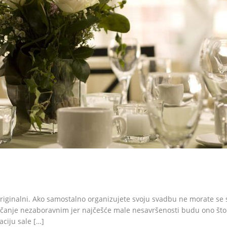
riginalni. Ako samostalno organizujete svoju svadbu ne morate se st
vjenčanje nezaboravnim jer najčešće male nesavršenosti budu ono št
aciju sale […]