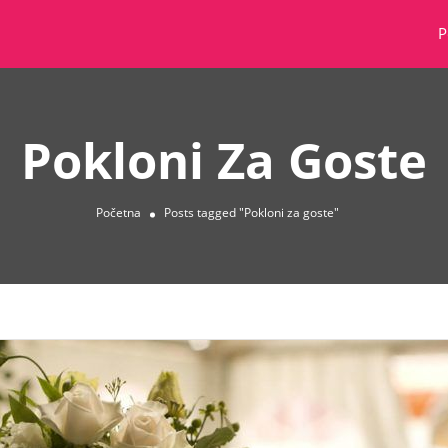
P
Pokloni Za Goste
Početna
Posts tagged "Pokloni za goste"