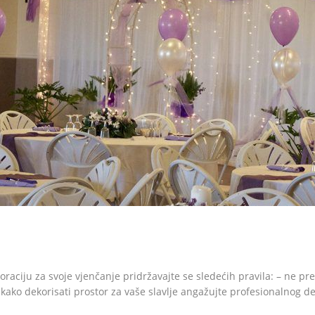
raciju za svoje vjenčanje pridržavajte se sledećih pravila: – ne pr
u kako dekorisati prostor za vaše slavlje angažujte profesionalnog 