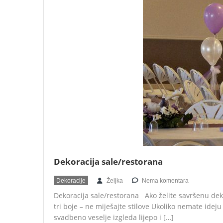
Dekoracija sale/restorana
Dekoracije
Željka
Nema komentara
Dekoracija sale/restorana Ako želite savršenu deko
tri boje – ne miješajte stilove Ukoliko nemate idej
svadbeno veselje izgleda lijepo i […]